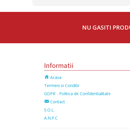
NU GASITI PROD
Informatii
Acasa
Termeni si Conditii
GDPR - Politica de Confidentialitate
Contact
S.O.L.
A.N.P.C