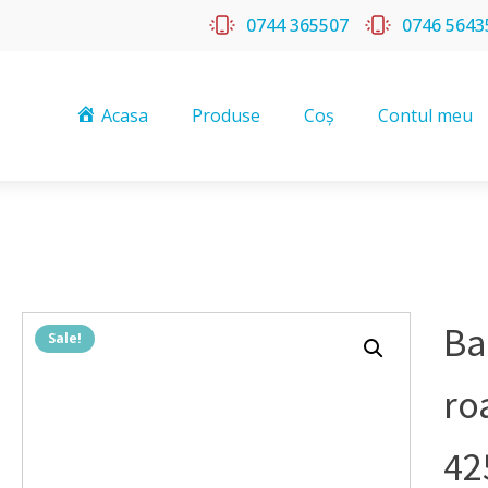
0744 365507
0746 5643
Acasa
Produse
Coș
Contul meu
Ba
Sale!
ro
42