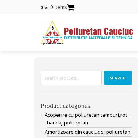
0 items
0
lei
Search
SEARCH
for:
Product categories
Acoperire cu poliuretan tamburi,roti,
bandaj poliuretan
Amortizoare din cauciuc si poliuretan