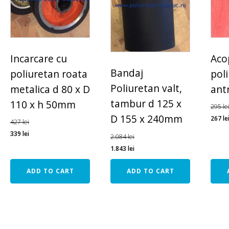
pe
bucata.
quantit
Incarcare cu
Aco
Bandaj
poliuretan roata
pol
Poliuretan valt,
metalica d 80 x D
ant
tambur d 125 x
110 x h 50mm
295
le
D 155 x 240mm
267
le
427
lei
339
lei
2.084
lei
1.843
lei
ADD TO CART
ADD TO CART