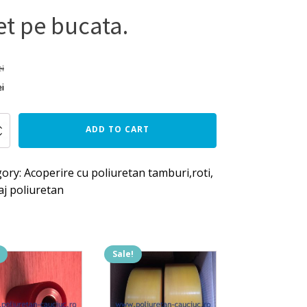
et pe bucata.
ei
ei
ADD TO CART
tan
gory:
Acoperire cu poliuretan tamburi,roti,
j poliuretan
Sale!