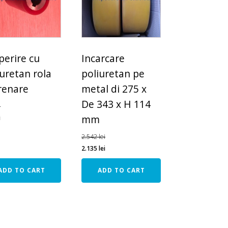
y
perire cu
Incarcare
iuretan rola
poliuretan pe
renare
metal di 275 x
De 343 x H 114
i
mm
i
2.542
lei
2.135
lei
ADD TO CART
ADD TO CART