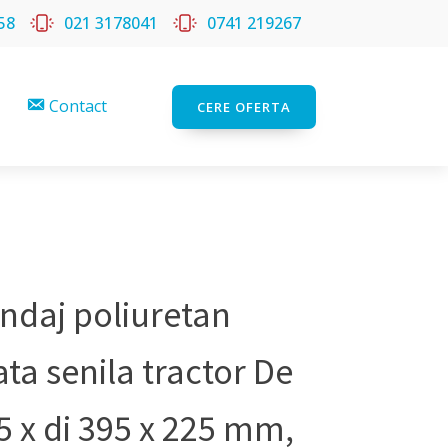
58
021 3178041
0741 219267
Contact
CERE OFERTA
ndaj poliuretan
ata senila tractor De
5 x di 395 x 225 mm,