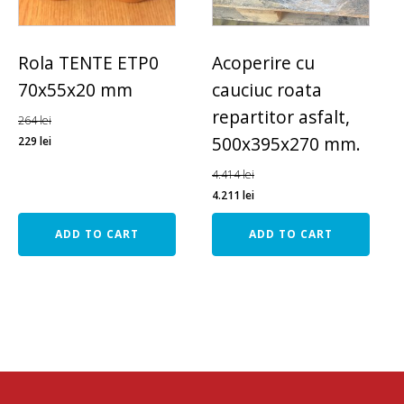
Rola TENTE ETP0
Acoperire cu
70x55x20 mm
cauciuc roata
repartitor asfalt,
264
lei
500x395x270 mm.
229
lei
4.414
lei
4.211
lei
ADD TO CART
ADD TO CART