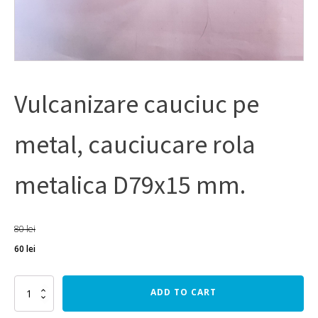
Vulcanizare cauciuc pe
metal, cauciucare rola
metalica D79x15 mm.
80
lei
60
lei
Vulcanizare
ADD TO CART
cauciuc
pe