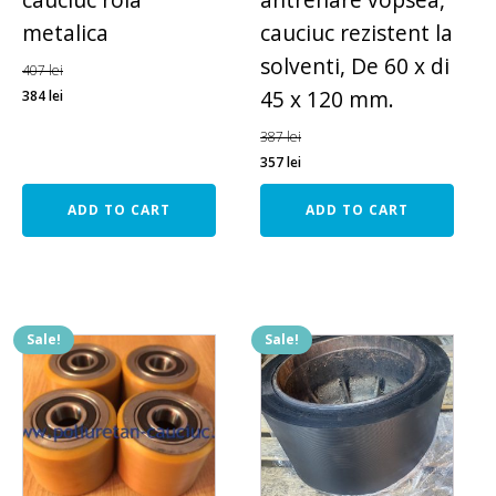
metalica
cauciuc rezistent la
solventi, De 60 x di
407
lei
45 x 120 mm.
384
lei
387
lei
357
lei
ADD TO CART
ADD TO CART
Sale!
Sale!