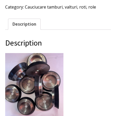
metal,
Category:
Cauciucare tamburi, valturi, roti, role
cauciucare
rola
metalica
D79x15
Description
mm.
quantity
Description