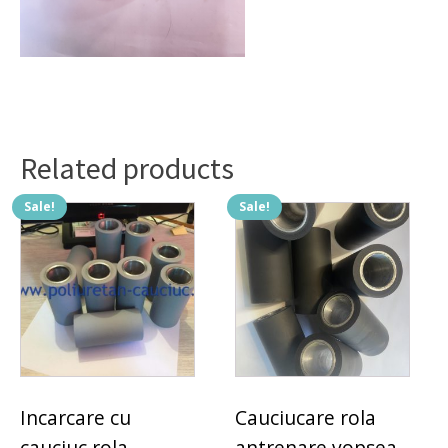
Related products
Sale!
Sale!
Incarcare cu
Cauciucare rola
cauciuc rola
antrenare vopsea,