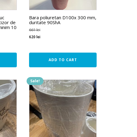
iuc
Bara poliuretan D100x 300 mm,
tizor de
duritate 90ShA
minim 10
661
lei
620
lei
ADD TO CART
Sale!