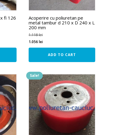
x fi 126
Acoperire cu poliuretan pe
metal tambur d 210 x D 240 x L
200 mm
1.118
lei
1.056
lei
ADD TO CART
Sale!