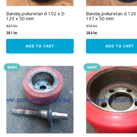
Bandaj poliuretan d 102 x D
Bandaj poliuretan d 120
123 x 50 mm
137 x 50 mm
427
lei
315
lei
381
lei
284
lei
ADD TO CART
ADD TO CART
Sale!
Sale!