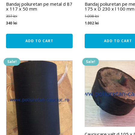
Bandaj poliuretan pe metal d 87
Bandaj poliuretan pe me
x 117 x 50 mm
175 x D 230 x l 100 mm
397
lei
1.098
lei
340
lei
1.002
lei
ADD TO CART
ADD TO CART
Sale!
Sale!
Cauciucare valt d 105 x