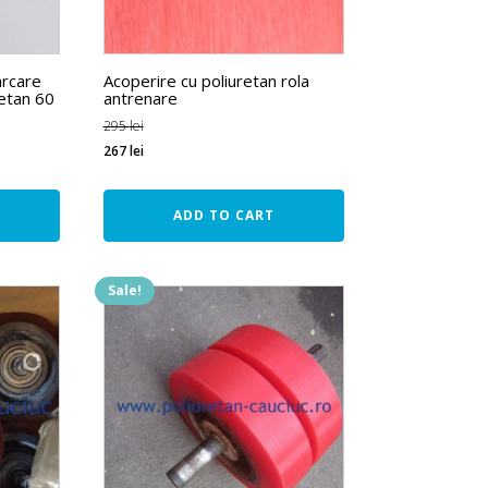
arcare
Acoperire cu poliuretan rola
retan 60
antrenare
295
lei
267
lei
ADD TO CART
Sale!