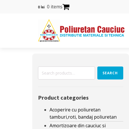
0 items
0
lei
Search
SEARCH
for:
Product categories
Acoperire cu poliuretan
tamburi,roti, bandaj poliuretan
Amortizoare din cauciuc si