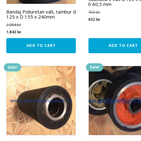
h 60,5 mm
Bandaj Poliuretan valt, tambur d
702
lei
125 x D 155 x 240mm
652
lei
2.084
lei
1.843
lei
ADD TO CART
ADD TO CART
Sale!
Sale!