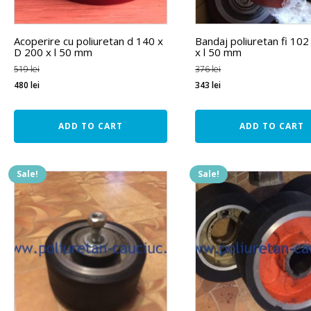
Acoperire cu poliuretan d 140 x
Bandaj poliuretan fi 102 
D 200 x l 50 mm
x l 50 mm
519
lei
376
lei
480
lei
343
lei
ADD TO CART
ADD TO CART
Sale!
Sale!