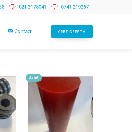
58
021 3178041
0741 219267
Contact
CERE OFERTA
Sale!