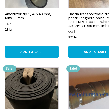
Amortizor tip 1, 40x40 mm,
Banda transportoare din
M8x23 mm
pentru baghete paine, m
Felt EM 5-1 00+FE whit
34
lei
AB, 260x1960 mm, imbi
29
lei
956
lei
875
lei
ADD TO CART
ADD TO CART
Sale!
Sale!