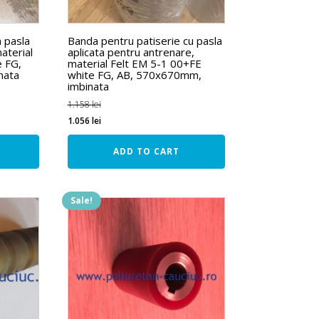
 pasla
Banda pentru patiserie cu pasla
aterial
aplicata pentru antrenare,
e FG,
material Felt EM 5-1 00+FE
nata
white FG, AB, 570x670mm,
imbinata
1.158
lei
1.056
lei
ADD TO CART
Sale!