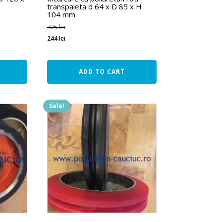
transpaleta d 64 x D 85 x H
104 mm
305
lei
244
lei
ADD TO CART
Sale!