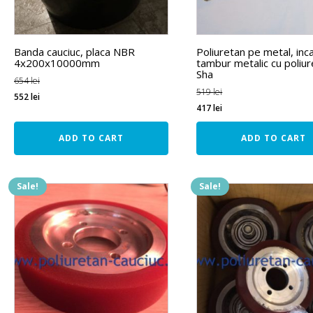
Banda cauciuc, placa NBR
Poliuretan pe metal, inc
4x200x10000mm
tambur metalic cu poliu
Sha
654
lei
519
lei
552
lei
417
lei
ADD TO CART
ADD TO CART
Sale!
Sale!