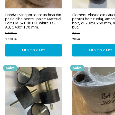
Banda transportoare inchisa din
Element elastic din cauc
pasla alba pentru paine.Material
pentru bolt cuplaj, amor
Felt EM 5-1 00+FE white FG,
bolt, di 20x50x50 mm, 
AB, 540x1170 mm.
buc.
1.109
lei
33
lei
1.008
lei
28
lei
ADD TO CART
ADD TO CART
Sale!
Sale!