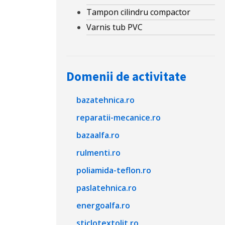
Tampon cilindru compactor
Varnis tub PVC
Domenii de activitate
bazatehnica.ro
reparatii-mecanice.ro
bazaalfa.ro
rulmenti.ro
poliamida-teflon.ro
paslatehnica.ro
energoalfa.ro
sticlotextolit.ro