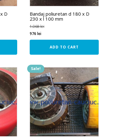
 x D
Bandaj poliuretan d 180 x D
230 x l 100 mm
1.068
lei
976
lei
ADD TO CART
Sale!