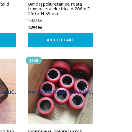
tal d
Bandaj poliuretan pe roata
transpaleta electrica d 206 x D
250 x H 89 mm
1.424
lei
1.304
lei
ADD TO CART
Sale!
 D 120 x
Incarcare cu poliuretan roti