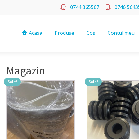
0744 365507
0746 5643
Acasa
Produse
Coș
Contul meu
Magazin
Sale!
Sale!