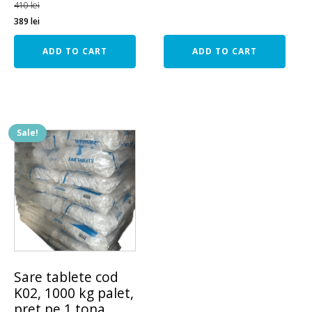
410
lei
389
lei
ADD TO CART
ADD TO CART
Sale!
Sare tablete cod
K02, 1000 kg palet,
pret pe 1 tona.