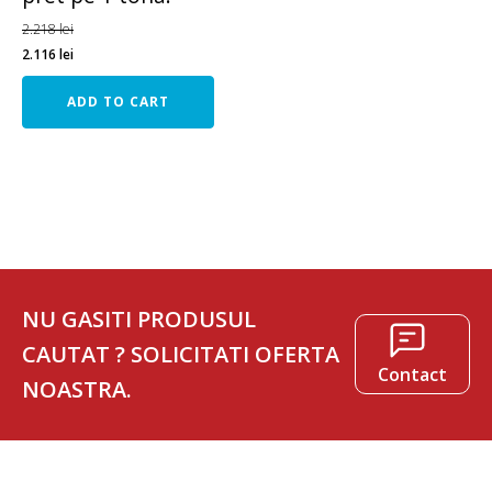
2.218
lei
2.116
lei
ADD TO CART
NU GASITI PRODUSUL
CAUTAT ? SOLICITATI OFERTA
Contact
NOASTRA.