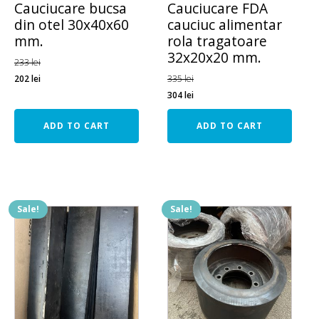
Cauciucare bucsa
Cauciucare FDA
din otel 30x40x60
cauciuc alimentar
mm.
rola tragatoare
32x20x20 mm.
233
lei
202
lei
335
lei
304
lei
ADD TO CART
ADD TO CART
Sale!
Sale!