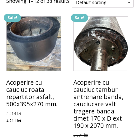
Showing 1–12 of 38 results
Sale!
Sale!
Acoperire cu
Acoperire cu
cauciuc roata
cauciuc tambur
repartitor asfalt,
antrenare banda,
500x395x270 mm.
cauciucare valt
tragere banda
4.414
lei
dmet 170 x D ext
4.211
lei
190 x 2070 mm.
3.591
lei