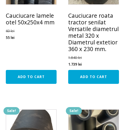
Cauciucare lamele
Cauciucare roata
otel 50x250x4 mm
tractor senilat
Versatile diametrul
60
lei
metal 320 x
55
lei
Diametrul extetior
360 x 230 mm.
1.840
lei
1.739
lei
ADD TO CART
ADD TO CART
Sale!
Sale!