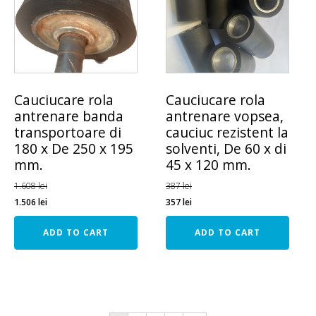
Cauciucare rola
Cauciucare rola
antrenare banda
antrenare vopsea,
transportoare di
cauciuc rezistent la
180 x De 250 x 195
solventi, De 60 x di
mm.
45 x 120 mm.
1.608
lei
387
lei
1.506
lei
357
lei
ADD TO CART
ADD TO CART