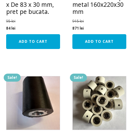
x De 83 x 30 mm,
metal 160x220x30
pret pe bucata.
mm
95
lei
915
lei
84
lei
871
lei
ADD TO CART
ADD TO CART
Sale!
Sale!