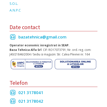
S.O.L.
A.N.P.C
Date contact
bazatehnica@gmail.com
Operator economic inregistrat in SEAP.
Baza Tehnica Alfa Srl
CIF: RO17073791; Nr. ord. reg. com:
J40/21846/2004 / Sediu si magazin: Str. Calea Plevnei nr. 164
Telefon
021 3178041
021 3178042