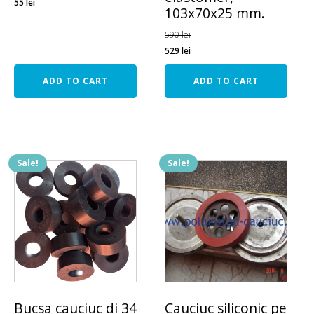
55
lei
103x70x25 mm.
590
lei
529
lei
ADD TO CART
ADD TO CART
Sale!
Sale!
Bucsa cauciuc di 34
Cauciuc siliconic pe