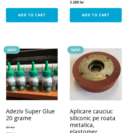
3.388
lei
ADD TO CART
ADD TO CART
Sale!
Sale!
Adeziv Super Glue
Aplicare cauciuc
20 grame
siliconic pe roata
metalica,
61
lei
elastomer,