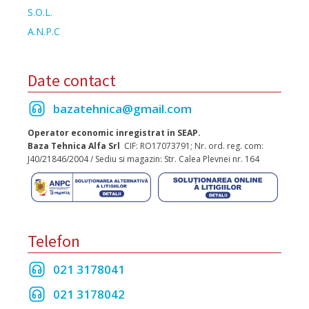
S.O.L.
A.N.P.C
Date contact
bazatehnica@gmail.com
Operator economic inregistrat in SEAP.
Baza Tehnica Alfa Srl
CIF: RO17073791; Nr. ord. reg. com:
J40/21846/2004 / Sediu si magazin: Str. Calea Plevnei nr. 164
Telefon
021 3178041
021 3178042