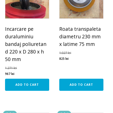
Incarcare pe
Roata transpaleta
duraluminiu
diametru 230 mm
bandaj poliuretan
x latime 75 mm
d 220 x D 280 x h
1.027
lei
50 mm
825
lei
1.271
lei
967
lei
ADD TO CART
ADD TO CART