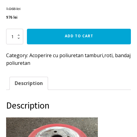
1.068
lei
976
lei
Bandaj
ADD TO CART
poliuretan
d
180
Category:
Acoperire cu poliuretan tamburi,roti, bandaj
x
poliuretan
D
230
x
l
Description
100
mm
quantity
Description