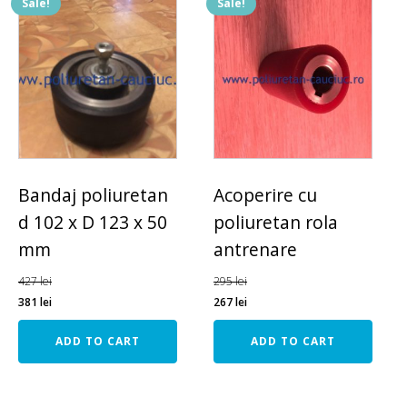
Sale!
Sale!
Bandaj poliuretan
Acoperire cu
d 102 x D 123 x 50
poliuretan rola
mm
antrenare
427
lei
295
lei
381
lei
267
lei
ADD TO CART
ADD TO CART