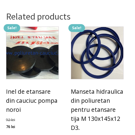
Related products
Sale!
Sale!
Inel de etansare
Manseta hidraulica
din cauciuc pompa
din poliuretan
noroi
pentru etansare
tija M 130x145x12
92
lei
D3.
76
lei