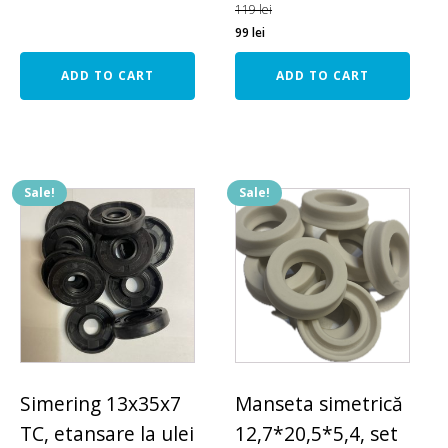
119
lei
99
lei
ADD TO CART
ADD TO CART
Sale!
Sale!
Simering 13x35x7
Manseta simetrică
TC, etansare la ulei
12,7*20,5*5,4, set