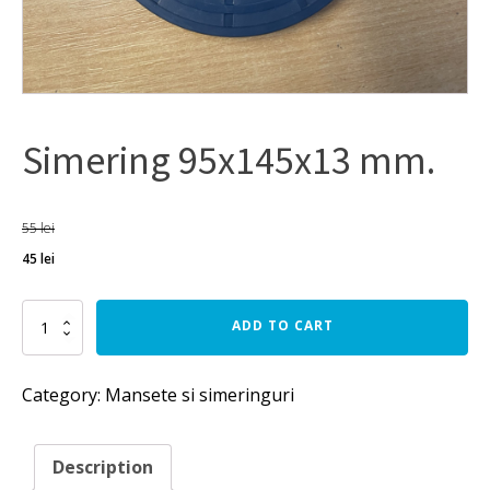
Simering 95x145x13 mm.
55
lei
45
lei
Simering
ADD TO CART
95x145x13
mm.
quantity
Category:
Mansete si simeringuri
Description