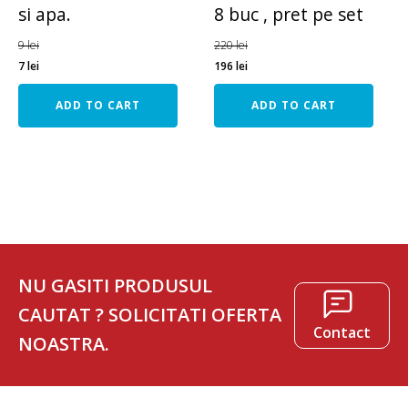
si apa.
8 buc , pret pe set
9
lei
220
lei
7
lei
196
lei
ADD TO CART
ADD TO CART
NU GASITI PRODUSUL
CAUTAT ? SOLICITATI OFERTA
Contact
NOASTRA.