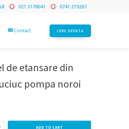
58
021 3178041
0741 219267
Contact
CERE OFERTA
el de etansare din
uciuc pompa noroi
ADD TO CART