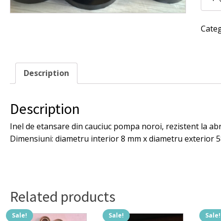
de
etansa
din
Cate
cauciuc
pompa
noroi
quantit
Description
Description
Inel de etansare din cauciuc pompa noroi, rezistent la ab
Dimensiuni: diametru interior 8 mm x diametru exterior 5
Related products
Sale!
Sale!
Sale!