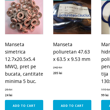
Manseta ​
Manseta
Man
simetrica
poliuretan 47.63
hidr
12.7x20.5x5.4
x 63.5 x 9.53 mm
pol
MWQ, pret pe
pen
242
lei
bucata, cantitate
tija
205
lei
minima 5 buc.
130
26
lei
119
le
24
lei
99
lei
ADD TO CART
ADD TO CART