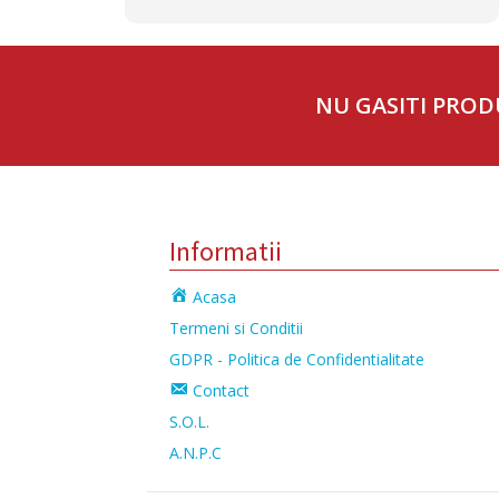
NU GASITI PROD
Informatii
Acasa
Termeni si Conditii
GDPR - Politica de Confidentialitate
Contact
S.O.L.
A.N.P.C