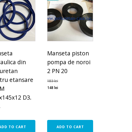
seta
Manseta piston
aulica din
pompa de noroi
iuretan
2 PN 20
tru etansare
183
lei
 M
148
lei
x145x12 D3.
i
ADD TO CART
ADD TO CART