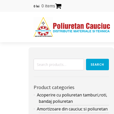
0 items
0
lei
Search
SEARCH
for:
Product categories
Acoperire cu poliuretan tamburi,roti,
bandaj poliuretan
Amortizoare din cauciuc si poliuretan