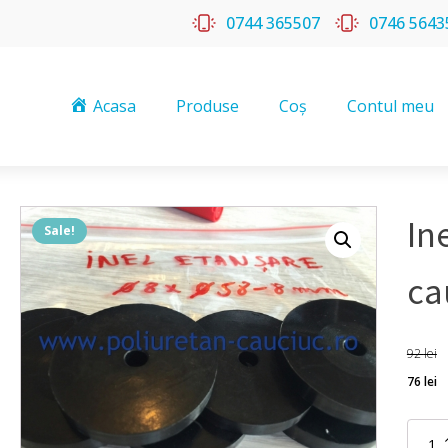
0744 365507
0746 5643
Acasa
Produse
Coș
Contul meu
In
Sale!
ca
92
lei
76
lei
Inel