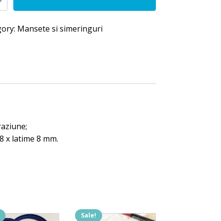
re
gory:
Mansete si simeringuri
y
raziune;
8 x latime 8 mm.
Sale!