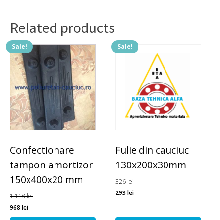
bucati
pe
set,
Related products
pret
pe
Sale!
Sale!
set.
quantity
Confectionare
Fulie din cauciuc
tampon amortizor
130x200x30mm
150x400x20 mm
326
lei
293
lei
1.118
lei
968
lei