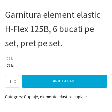
Garnitura element elastic
H-Flex 125B, 6 bucati pe
set, pret pe set.
192
lei
172
lei
Garnitura
ADD TO CART
element
elastic
H-
Category:
Cuplaje, elemente elastice cuplaje
Flex
125B,
6