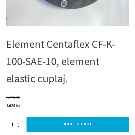
Element Centaflex CF-K-
100-SAE-10, element
elastic cuplaj.
1.718
lei
1.626
lei
Element
ADD TO CART
Centaflex
CF-