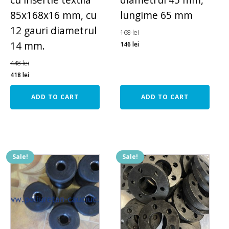
85x168x16 mm, cu
lungime 65 mm
12 gauri diametrul
168
lei
14 mm.
146
lei
448
lei
418
lei
ADD TO CART
ADD TO CART
Sale!
Sale!