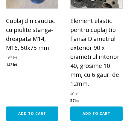
Cuplaj din cauciuc
Element elastic
cu piulite stanga-
pentru cuplaj tip
dreapata M14,
flansa Diametrul
M16, 50x75 mm
exterior 90 x
diametrul interior
163
lei
40, grosime 10
142
lei
mm, cu 6 gauri de
12mm.
40
lei
37
lei
ADD TO CART
ADD TO CART