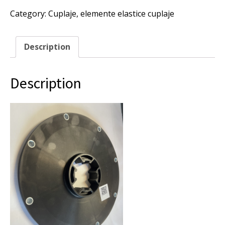
K-
Category:
Cuplaje, elemente elastice cuplaje
100-
SAE-
10,
element
Description
elastic
cuplaj.
quantity
Description