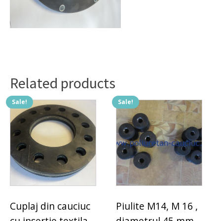
Related products
Sale!
Sale!
Cuplaj din cauciuc
Piulite M14, M 16 ,
cu insertie textila
diametrul 45 mm,