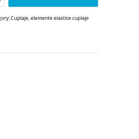
X
gory:
Cuplaje, elemente elastice cuplaje
y