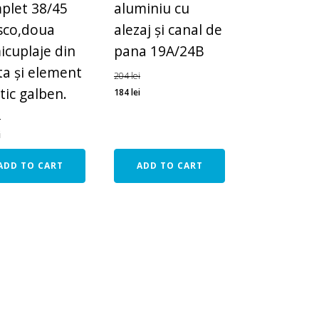
plet 38/45
aluminiu cu
sco,doua
alezaj și canal de
icuplaje din
pana 19A/24B
ta și element
204
lei
tic galben.
184
lei
i
i
ADD TO CART
ADD TO CART