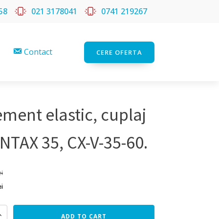
58
021 3178041
0741 219267
Contact
CERE OFERTA
ement elastic, cuplaj
NTAX 35, CX-V-35-60.
ei
ei
t
ADD TO CART