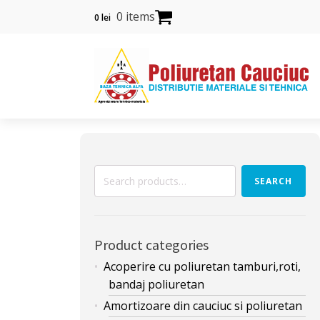
0 items
0
lei
Search
SEARCH
for:
Product categories
Acoperire cu poliuretan tamburi,roti,
bandaj poliuretan
Amortizoare din cauciuc si poliuretan