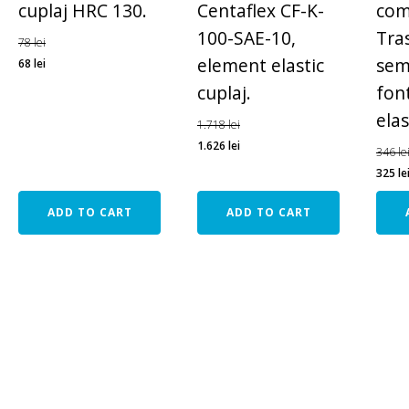
cuplaj HRC 130.
Centaflex CF-K-
com
100-SAE-10,
Tra
78
lei
element elastic
sem
68
lei
cuplaj.
fon
elas
1.718
lei
1.626
lei
346
le
325
le
ADD TO CART
ADD TO CART