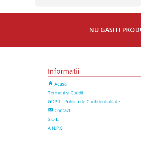
NU GASITI PROD
Informatii
Acasa
Termeni si Conditii
GDPR - Politica de Confidentialitate
Contact
S.O.L.
A.N.P.C