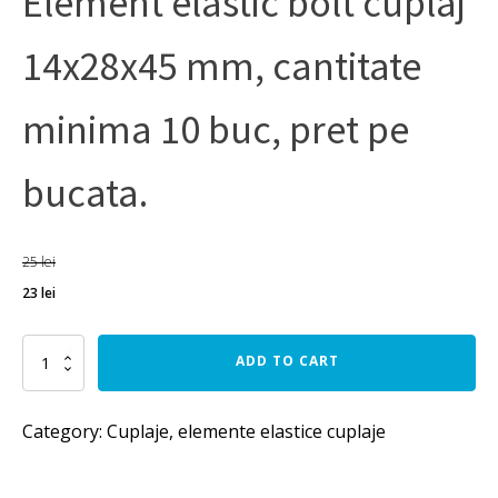
Element elastic bolt cuplaj
14x28x45 mm, cantitate
minima 10 buc, pret pe
bucata.
25
lei
23
lei
Element
ADD TO CART
elastic
bolt
cuplaj
Category:
Cuplaje, elemente elastice cuplaje
14x28x45
mm,
cantitate