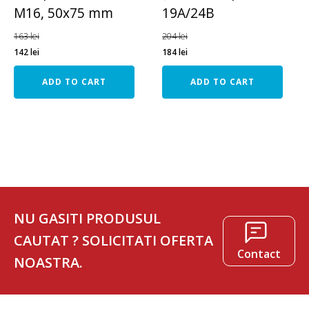
M16, 50x75 mm
19A/24B
163
lei
204
lei
142
lei
184
lei
ADD TO CART
ADD TO CART
NU GASITI PRODUSUL
CAUTAT ? SOLICITATI OFERTA
Contact
NOASTRA.