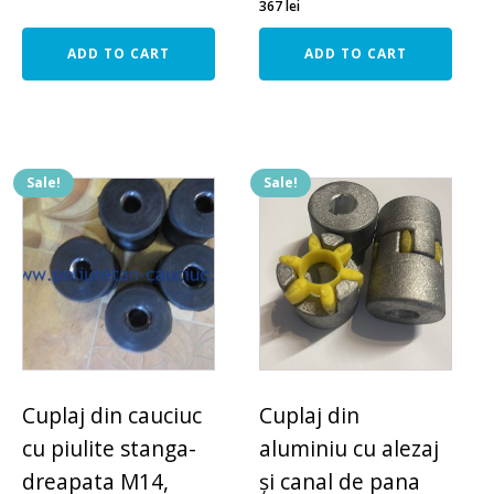
367
lei
ADD TO CART
ADD TO CART
Sale!
Sale!
Cuplaj din cauciuc
Cuplaj din
cu piulite stanga-
aluminiu cu alezaj
dreapata M14,
și canal de pana