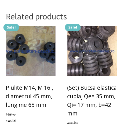
minima
10
buc,
Related products
pret
pe
Sale!
Sale!
bucata.
quantity
Piulite M14, M 16 ,
(Set) Bucsa elastica
diametrul 45 mm,
cuplaj Qe= 35 mm,
lungime 65 mm
Qi= 17 mm, b=42
mm
168
lei
146
lei
406
lei