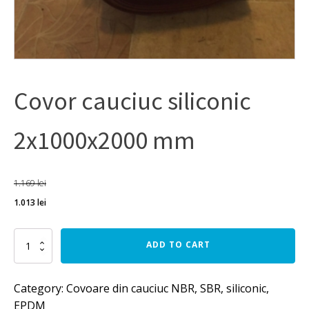
Covor cauciuc siliconic
2x1000x2000 mm
1.169
lei
1.013
lei
Covor
ADD TO CART
cauciuc
siliconic
2x1000x2000
Category:
Covoare din cauciuc NBR, SBR, siliconic,
mm
EPDM
quantity