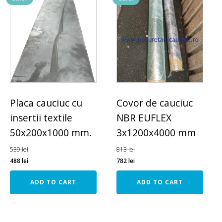
Placa cauciuc cu
Covor de cauciuc
insertii textile
NBR EUFLEX
50x200x1000 mm.
3x1200x4000 mm
539
lei
813
lei
488
lei
782
lei
ADD TO CART
ADD TO CART