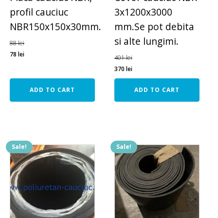
profil cauciuc
3x1200x3000
NBR150x150x30mm.
mm.Se pot debita
si alte lungimi.
88
lei
78
lei
401
lei
370
lei
ADD TO CART
ADD TO CART
Sale!
Sale!