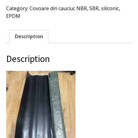
3x1000x1200
Category:
Covoare din cauciuc NBR, SBR, siliconic,
mm,
EPDM
placa
cauciuc.
quantity
Description
Description