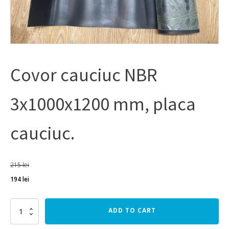
Covor cauciuc NBR
3x1000x1200 mm, placa
cauciuc.
215
lei
194
lei
Covor
ADD TO CART
cauciuc
NBR