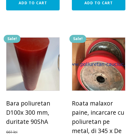
ADD TO CART
ADD TO CART
Sale!
Sale!
Bara poliuretan
Roata malaxor
D100x 300 mm,
paine, incarcare cu
duritate 90ShA
poliuretan pe
metal, di 345 x De
661
lei