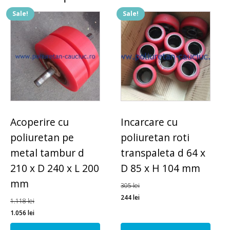
Sale!
Sale!
Acoperire cu
Incarcare cu
poliuretan pe
poliuretan roti
metal tambur d
transpaleta d 64 x
210 x D 240 x L 200
D 85 x H 104 mm
mm
305
lei
244
lei
1.118
lei
1.056
lei