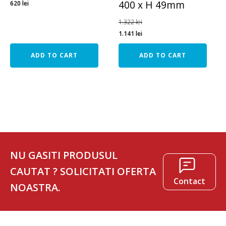
400 x H 49mm
620
lei
1.322
lei
1.141
lei
ADD TO CART
ADD TO CART
NU GASITI PRODUSUL
CAUTAT ? SOLICITATI OFERTA
Contact
NOASTRA.