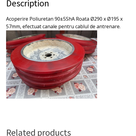
Description
57mm.Pret
pe
bucata.
Acoperire Poliuretan 90±5ShA Roata Ø290 x Ø195 x
quantity
57mm, efectuat canale pentru cablul de antrenare.
Related products