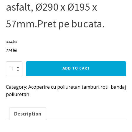
asfalt, Ø290 x Ø195 x
57mm.Pret pe bucata.
804
lei
774
lei
Bandaj
ADD TO CART
poliuretan
roata
metalica
Category:
Acoperire cu poliuretan tamburi,roti, bandaj
masina
poliuretan
de
taiat
asfalt,
Ø290
Description
x
Ø195
x