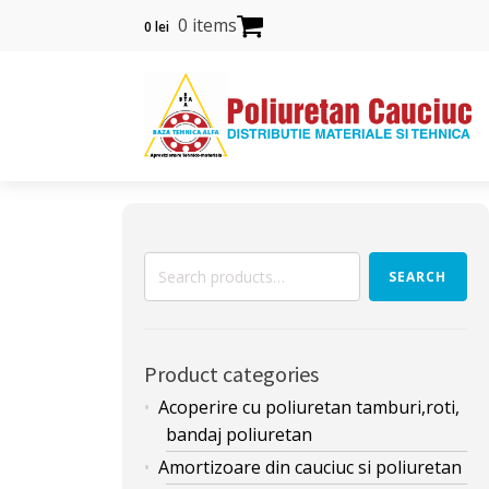
0 items
0
lei
Search
SEARCH
for:
Product categories
Acoperire cu poliuretan tamburi,roti,
bandaj poliuretan
Amortizoare din cauciuc si poliuretan