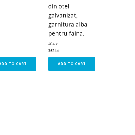
din otel
galvanizat,
garnitura alba
pentru faina.
404
lei
363
lei
ADD TO CART
ADD TO CART