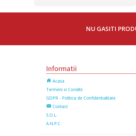
NU GASITI PROD
Informatii
Acasa
Termeni si Conditii
GDPR - Politica de Confidentialitate
Contact
S.O.L.
A.N.P.C