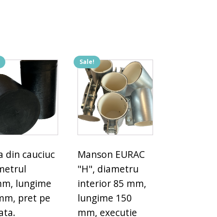
Sale!
a din cauciuc
Manson EURAC
metrul
"H", diametru
m, lungime
interior 85 mm,
mm, pret pe
lungime 150
ata.
mm, executie