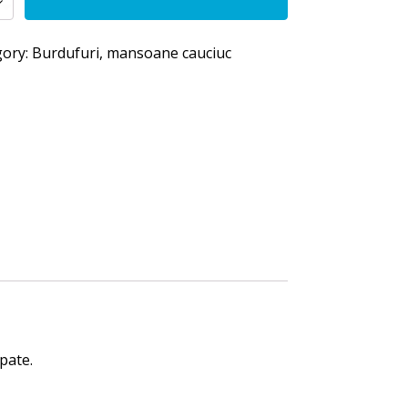
gory:
Burdufuri, mansoane cauciuc
ate
y
pate.