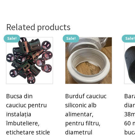
Related products
Sale!
Sale!
Sale!
Bucsa din
Burduf cauciuc
Bar
cauciuc pentru
siliconic alb
dia
instalația
alimentar,
38m
îmbuteliere,
pentru filtru,
60 
etichetare sticle
diametrul
buc