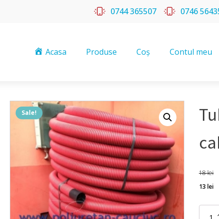
0744 365507
0746 5643
Acasa
Produse
Coș
Contul meu
Tu
Sale!
ca
18
lei
13
lei
Tub