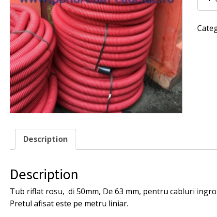
riflat
rosu
pentru
Cate
cabluri
ingrop
quantit
Description
Description
Tub riflat rosu, di 50mm, De 63 mm, pentru cabluri ingro
Pretul afisat este pe metru liniar.