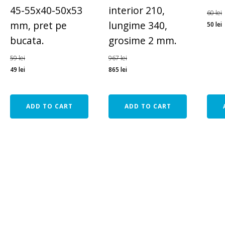
45-55x40-50x53
interior 210,
60
lei
mm, pret pe
lungime 340,
50
lei
bucata.
grosime 2 mm.
59
lei
967
lei
49
lei
865
lei
ADD TO CART
ADD TO CART