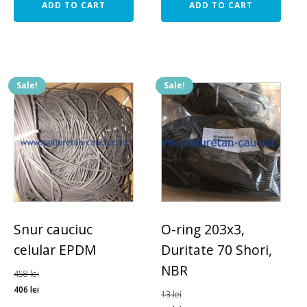
ADD TO CART
ADD TO CART
Sale!
Sale!
Snur cauciuc
O-ring 203x3,
celular EPDM
Duritate 70 Shori,
NBR
458
lei
406
lei
13
lei