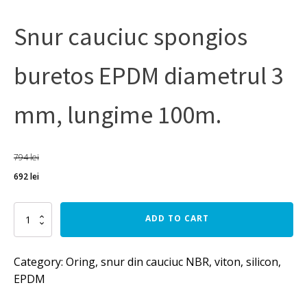
Snur cauciuc spongios
buretos EPDM diametrul 3
mm, lungime 100m.
794
lei
692
lei
Snur
ADD TO CART
cauciuc
spongios
buretos
Category:
Oring, snur din cauciuc NBR, viton, silicon,
EPDM
EPDM
diametrul
3
mm,