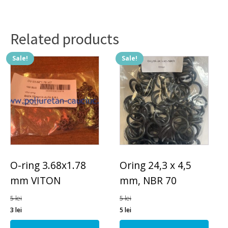
lungime
100m.
quantity
Related products
Sale!
Sale!
O-ring 3.68x1.78
Oring 24,3 x 4,5
mm VITON
mm, NBR 70
5
lei
5
lei
3
lei
5
lei