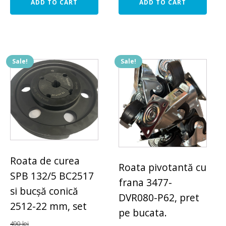
ADD TO CART
ADD TO CART
Sale!
Sale!
Roata de curea
Roata pivotantă cu
SPB 132/5 BC2517
frana 3477-
si bucșă conică
DVR080-P62, pret
2512-22 mm, set
pe bucata.
490
lei