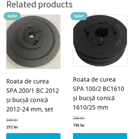
Related products
Sale!
Sale!
Roata de curea
Roata de curea
SPA 100/2 BC1610
SPA 200/1 BC 2012
și bucșă conică
și bucșă conică
1610/25 mm
2012-24 mm, set
230
lei
330
lei
196
lei
292
lei