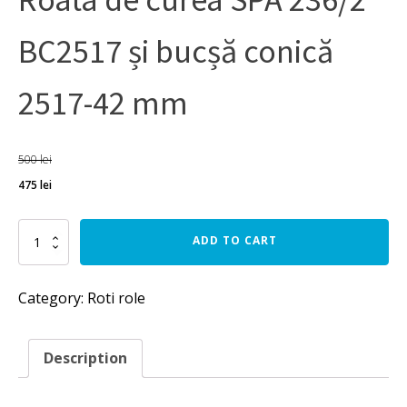
BC2517 și bucșă conică
2517-42 mm
500
lei
475
lei
Roata
ADD TO CART
de
curea
SPA
Category:
Roti role
236/2
BC2517
și
bucșă
Description
conică
2517-