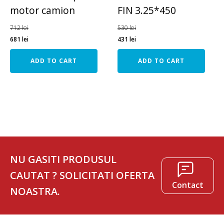
motor camion
FIN 3.25*450
712
lei
530
lei
681
lei
431
lei
ADD TO CART
ADD TO CART
NU GASITI PRODUSUL
CAUTAT ? SOLICITATI OFERTA
Contact
NOASTRA.