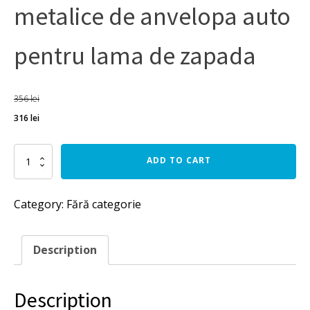
metalice de anvelopa auto
pentru lama de zapada
356
lei
316
lei
Razuitoare
ADD TO CART
zapada
din
cauciuc
Category:
Fără categorie
cu
4
corduri
metalice
Description
de
anvelopa
auto
Description
pentru