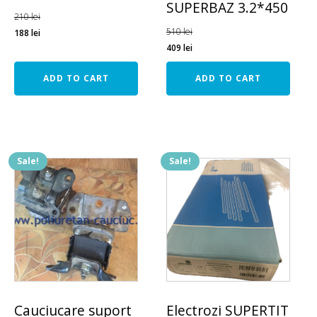
SUPERBAZ 3.2*450
210
lei
510
lei
188
lei
409
lei
ADD TO CART
ADD TO CART
Sale!
Sale!
Cauciucare suport
Electrozi SUPERTIT