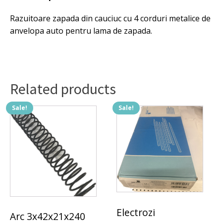
lama
de
Razuitoare zapada din cauciuc cu 4 corduri metalice de
zapada
anvelopa auto pentru lama de zapada.
quantity
Related products
Sale!
Sale!
Electrozi
Arc 3x42x21x240