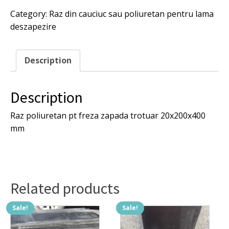
freza
Category:
Raz din cauciuc sau poliuretan pentru lama
zapada
deszapezire
trotuar
20x200x400
mm
quantity
Description
Description
Raz poliuretan pt freza zapada trotuar 20x200x400
mm
Related products
Sale!
Sale!