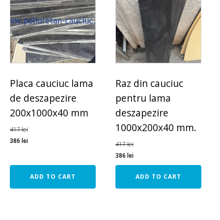
Placa cauciuc lama
Raz din cauciuc
de deszapezire
pentru lama
200x1000x40 mm
deszapezire
1000x200x40 mm.
417
lei
386
lei
417
lei
386
lei
ADD TO CART
ADD TO CART