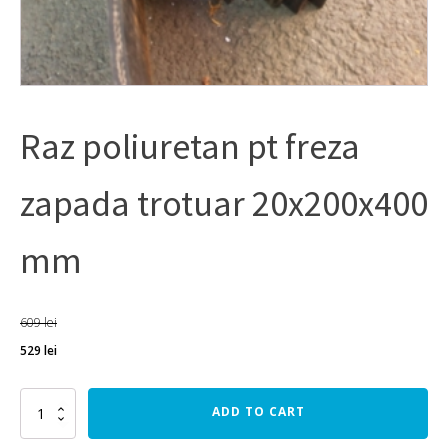
Raz poliuretan pt freza
zapada trotuar 20x200x400
mm
609
lei
529
lei
Raz
ADD TO CART
poliuretan
pt