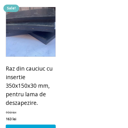
Sale!
Raz din cauciuc cu
insertie
350x150x30 mm,
pentru lama de
deszapezire.
193
lei
163
lei