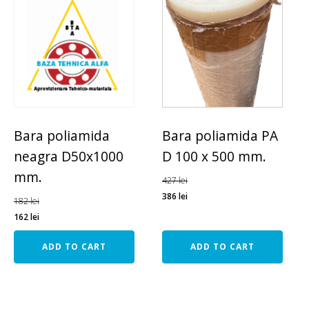
Bara poliamida
Bara poliamida PA
neagra D50x1000
D 100 x 500 mm.
mm.
427
lei
386
lei
182
lei
162
lei
ADD TO CART
ADD TO CART