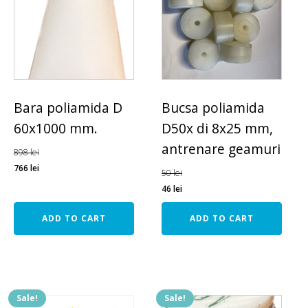
Bara poliamida D
Bucsa poliamida
60x1000 mm.
D50x di 8x25 mm,
antrenare geamuri
898
lei
766
lei
50
lei
46
lei
ADD TO CART
ADD TO CART
Sale!
Sale!