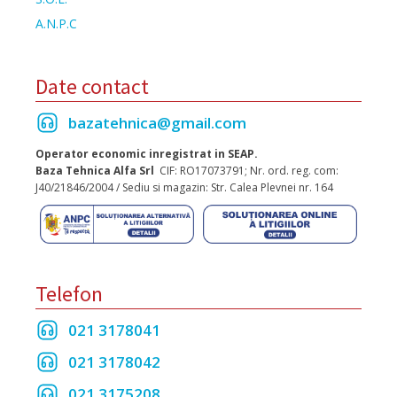
A.N.P.C
Date contact
bazatehnica@gmail.com
Operator economic inregistrat in SEAP.
Baza Tehnica Alfa Srl
CIF: RO17073791; Nr. ord. reg. com:
J40/21846/2004 / Sediu si magazin: Str. Calea Plevnei nr. 164
Telefon
021 3178041
021 3178042
021 3175208