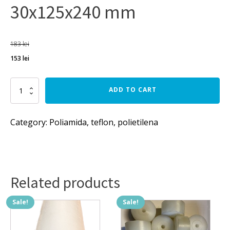
30x125x240 mm
183
lei
153
lei
Placa
ADD TO CART
poliamida
PA6
alb
Category:
Poliamida, teflon, polietilena
30x125x240
mm
quantity
Related products
Sale!
Sale!