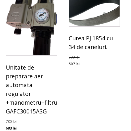
Curea PJ 1854 cu
34 de caneluri.
538
lei
507
lei
Unitate de
preparare aer
automata
regulator
+manometru+filtru
GAFC30015ASG
780
lei
683
lei