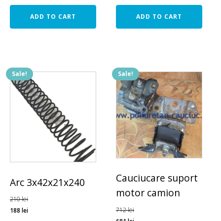
ADD TO CART
ADD TO CART
Sale!
Sale!
Cauciucare suport
Arc 3x42x21x240
motor camion
210
lei
712
lei
188
lei