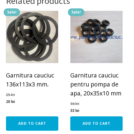
Related products
Sale!
Sale!
Garnitura cauciuc
Garnitura cauciuc
136x113x3 mm.
pentru pompa de
apa, 20x35x10 mm
25
lei
20
lei
36
lei
33
lei
ADD TO CART
ADD TO CART