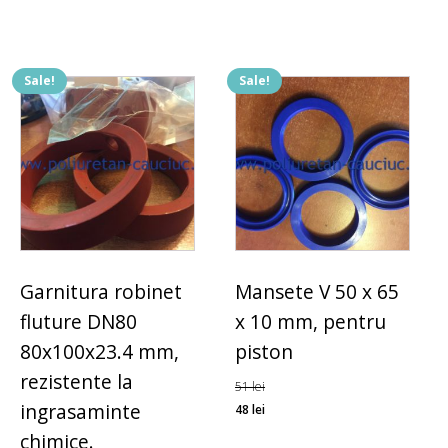
Sale!
Sale!
Garnitura robinet
Mansete V 50 x 65
fluture DN80
x 10 mm, pentru
80x100x23.4 mm,
piston
rezistente la
51
lei
ingrasaminte
48
lei
chimice.