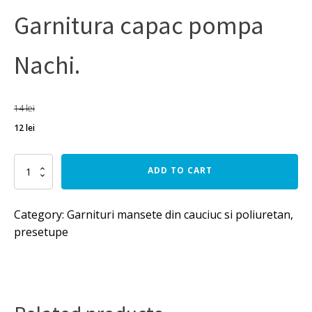
Garnitura capac pompa
Nachi.
14
lei
12
lei
Garnitura
ADD TO CART
capac
pompa
Nachi.
Category:
Garnituri mansete din cauciuc si poliuretan,
quantity
presetupe