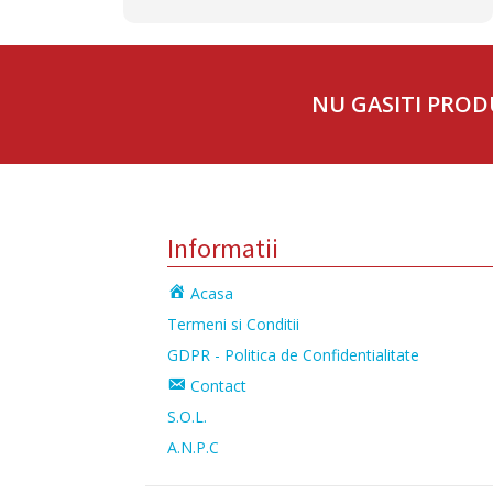
NU GASITI PROD
Informatii
Acasa
Termeni si Conditii
GDPR - Politica de Confidentialitate
Contact
S.O.L.
A.N.P.C