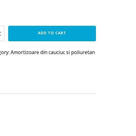
t
ADD TO CART
gory:
Amortizoare din cauciuc si poliuretan
50
y