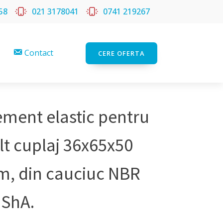
58
021 3178041
0741 219267
Contact
CERE OFERTA
ement elastic pentru
lt cuplaj 36x65x50
, din cauciuc NBR
 ShA.