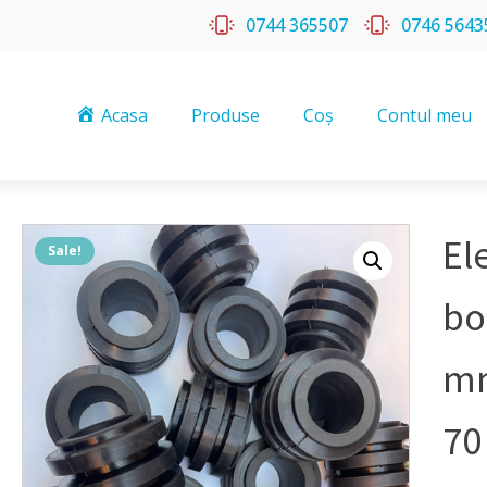
0744 365507
0746 5643
Acasa
Produse
Coș
Contul meu
El
Sale!
bo
mm
70