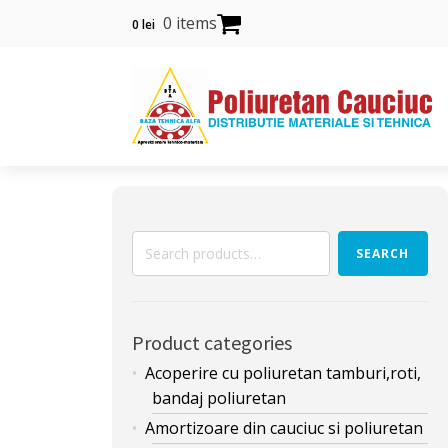
0 items
0
lei
Search
SEARCH
for:
Product categories
Acoperire cu poliuretan tamburi,roti,
bandaj poliuretan
Amortizoare din cauciuc si poliuretan