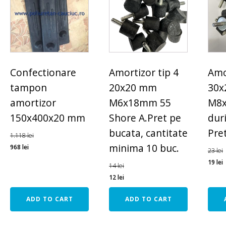
Confectionare
Amortizor tip 4
Amor
tampon
20x20 mm
30x
amortizor
M6x18mm 55
M8x
150x400x20 mm
Shore A.Pret pe
dur
bucata, cantitate
Pre
1.118
lei
minima 10 buc.
968
lei
23
lei
19
lei
14
lei
12
lei
ADD TO CART
ADD TO CART