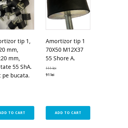
tizor tip 1,
Amortizor tip 1
20 mm,
70X50 M12X37
20 mm,
55 Shore A.
itate 55 ShA.
111
lei
t pe bucata.
91
lei
ADD TO CART
ADD TO CART