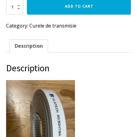
Curea
ADD TO CART
danturata
HTD
8M-
Category:
Curele de transmisie
30
PU,
poliuretan
cu
Description
insertie
din
otel
Description
metru
liniar,
Elatech,
7m.
quantity