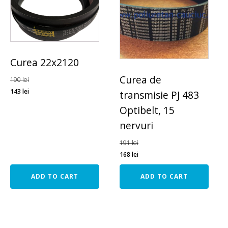
Curea 22x2120
Curea de
190
lei
143
lei
transmisie PJ 483
Optibelt, 15
nervuri
191
lei
168
lei
ADD TO CART
ADD TO CART