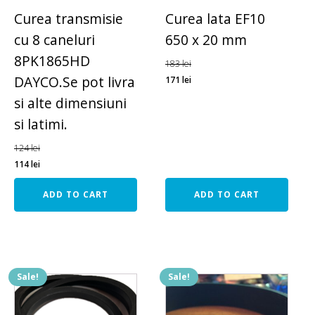
Curea transmisie
Curea lata EF10
cu 8 caneluri
650 x 20 mm
8PK1865HD
183
lei
DAYCO.Se pot livra
171
lei
si alte dimensiuni
si latimi.
124
lei
114
lei
ADD TO CART
ADD TO CART
Sale!
Sale!