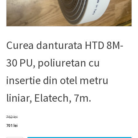
Curea danturata HTD 8M-
30 PU, poliuretan cu
insertie din otel metru
liniar, Elatech, 7m.
762
lei
701
lei