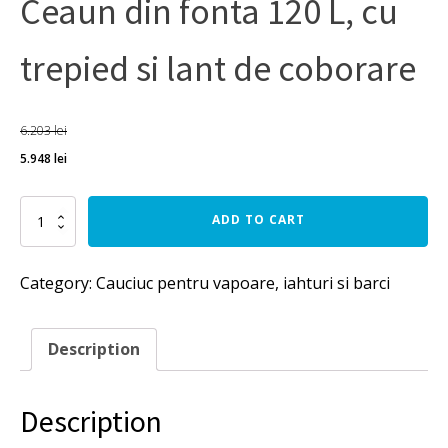
Ceaun din fonta 120 L, cu
trepied si lant de coborare
6.203
lei
5.948
lei
Ceaun
ADD TO CART
din
fonta
120
Category:
Cauciuc pentru vapoare, iahturi si barci
L,
cu
trepied
si
Description
lant
de
coborare
Description
quantity