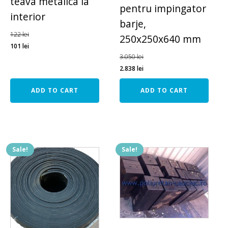
teava metalica la
pentru impingator
interior
barje,
122
lei
250x250x640 mm
101
lei
3.050
lei
2.838
lei
ADD TO CART
ADD TO CART
Sale!
Sale!