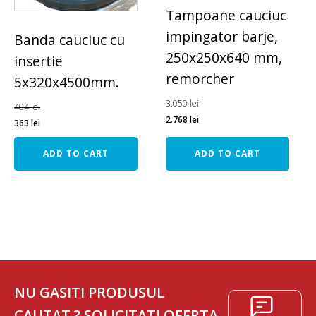
Tampoane cauciuc
impingator barje,
Banda cauciuc cu
250x250x640 mm,
insertie
remorcher
5x320x4500mm.
3.050
lei
404
lei
2.768
lei
363
lei
ADD TO CART
ADD TO CART
NU GASITI PRODUSUL
CAUTAT ? SOLICITATI OFERTA