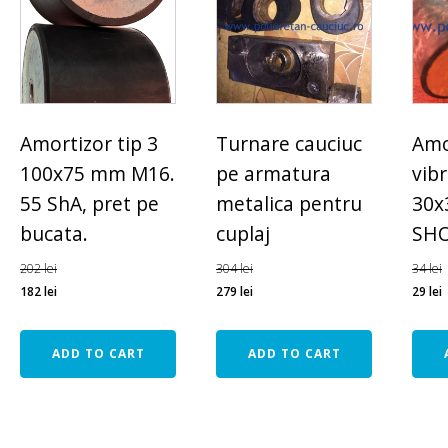
Amortizor tip 3
Turnare cauciuc
Amo
100x75 mm M16.
pe armatura
vibr
55 ShA, pret pe
metalica pentru
30x
bucata.
cuplaj
SHO
202
lei
304
lei
34
lei
182
lei
279
lei
29
lei
ADD TO CART
ADD TO CART