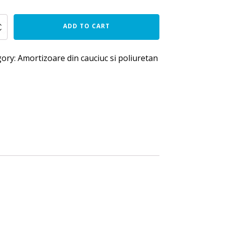
ADD TO CART
gory:
Amortizoare din cauciuc si poliuretan
40
y