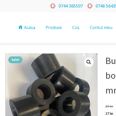
0744 365507
0746 5643
Acasa
Produse
Coș
Contul meu
Bu
Sale!
bo
m
29
lei
27
lei