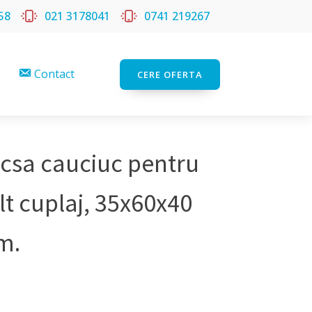
58
021 3178041
0741 219267
Contact
CERE OFERTA
csa cauciuc pentru
lt cuplaj, 35x60x40
m.