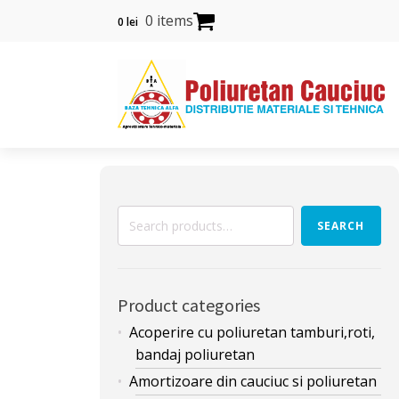
0 items
0
lei
Search
SEARCH
for:
Product categories
Acoperire cu poliuretan tamburi,roti,
bandaj poliuretan
Amortizoare din cauciuc si poliuretan