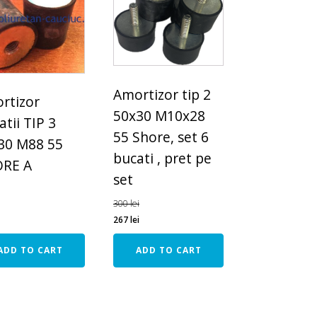
Amortizor tip 2
rtizor
50x30 M10x28
atii TIP 3
55 Shore, set 6
30 M88 55
bucati , pret pe
RE A
set
300
lei
267
lei
ADD TO CART
ADD TO CART