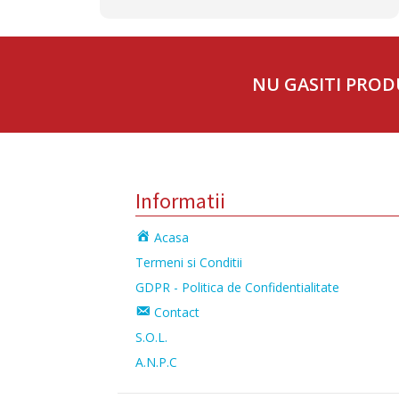
NU GASITI PROD
Informatii
Acasa
Termeni si Conditii
GDPR - Politica de Confidentialitate
Contact
S.O.L.
A.N.P.C