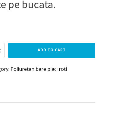
te pe bucata.
ADD TO CART
tan
rul
gory:
Poliuretan bare placi roti
e
00mm,
y