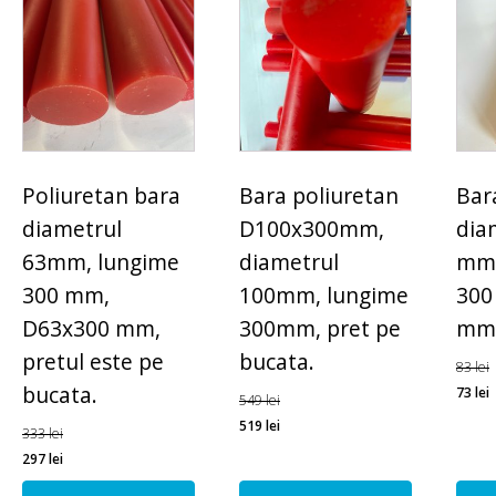
Poliuretan bara
Bara poliuretan
Bar
diametrul
D100x300mm,
dia
63mm, lungime
diametrul
mm,
300 mm,
100mm, lungime
300
D63x300 mm,
300mm, pret pe
mm
pretul este pe
bucata.
83
lei
bucata.
73
lei
549
lei
519
lei
333
lei
297
lei