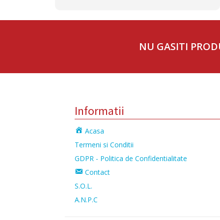
NU GASITI PROD
Informatii
Acasa
Termeni si Conditii
GDPR - Politica de Confidentialitate
Contact
S.O.L.
A.N.P.C