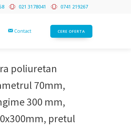
58
021 3178041
0741 219267
Contact
CERE OFERTA
ra poliuretan
ametrul 70mm,
ngime 300 mm,
0x300mm, pretul