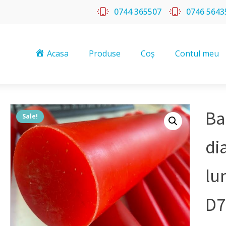
0744 365507
0746 5643
Acasa
Produse
Coș
Contul meu
Ba
Sale!
di
lu
D7