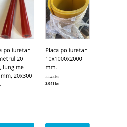
a poliuretan
Placa poliuretan
metrul 20
10x1000x2000
 lungime
mm.
 mm, 20x300
3.143
lei
.
3.041
lei