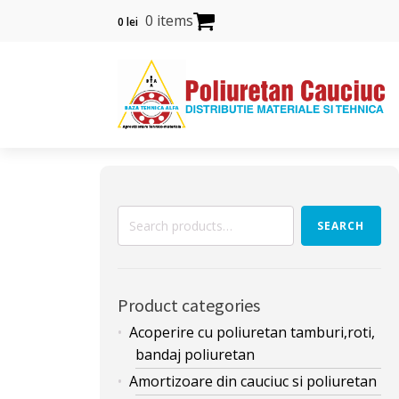
0 items
0
lei
Search
SEARCH
for:
Product categories
Acoperire cu poliuretan tamburi,roti,
bandaj poliuretan
Amortizoare din cauciuc si poliuretan