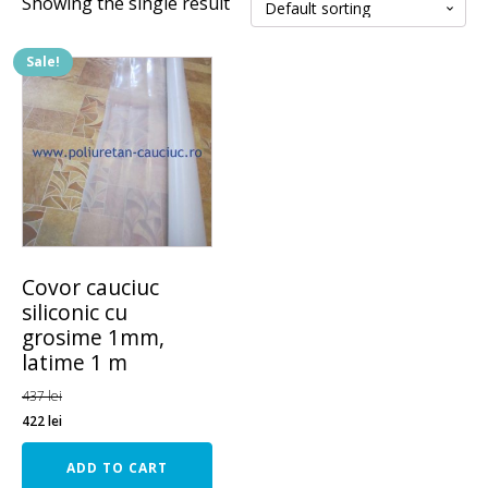
Showing the single result
Sale!
Covor cauciuc
siliconic cu
grosime 1mm,
latime 1 m
437
lei
422
lei
ADD TO CART